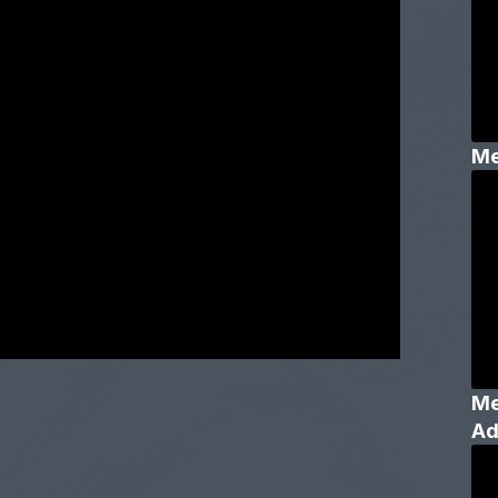
Me
Me
Ad