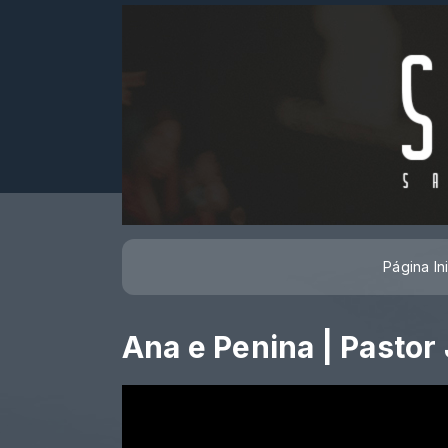
Página Ini
Ana e Penina | Pastor