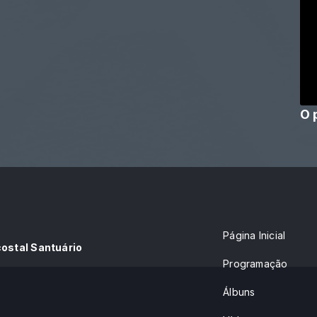
O 
Página Inicial
costal Santuário
Programação
Álbuns