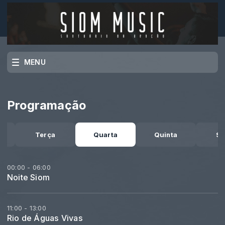
MENU
Programação
a
Terça
Quarta
Quinta
Se
00:00 - 06:00
Noite Siom
11:00 - 13:00
Rio de Águas Vivas